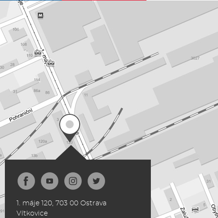
Facebook
Youtube
Instagram
Twitter
1. máje 120, 703 00 Ostrava
Vítkovice