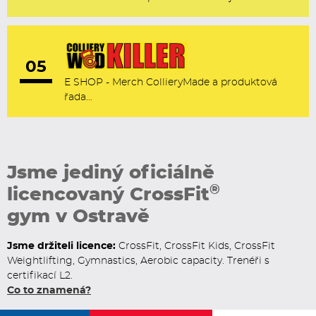
05
E SHOP - Merch CollieryMade a produktová
řada…
Jsme jediný oficiálně
®
licencovaný CrossFit
gym v Ostravě
Jsme držiteli licence:
CrossFit, CrossFit Kids, CrossFit
Weightlifting, Gymnastics, Aerobic capacity. Trenéři s
certifikací L2.
Co to znamená?