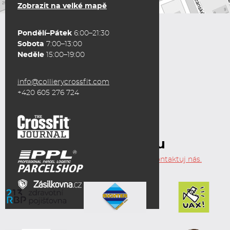
Zobrazit na velké mapě
Pondělí–Pátek
6:00–21:30
Sobota
7:00–13:00
Neděle
15:00–19:00
info@collierycrossfit.com
+420 605 276 724
Partneři gymu
Chceš se stát Colliery partnerem? Kontaktuj nás.