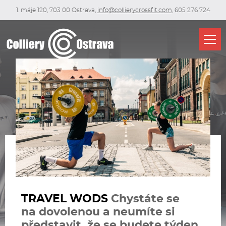
1. máje 120, 703 00 Ostrava,
info@collierycrossfit.com
, 605 276 724
Přep
TRAVEL WODS
Chystáte se
na dovolenou a neumíte si
představit, že se budete týden