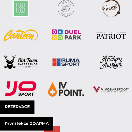
REZERVACE
První lekce ZDARMA